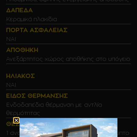
ΔΆΠΕΔΑ
Κεραμικά πλακίδια
ΠΌΡΤΑ ΑΣΦΑΛΕΊΑΣ
NAI
ΑΠΟΘΉΚΗ
Ανεξάρτητος χώρος αποθήκης στο υπόγειο
ΗΛΙΑΚΌΣ
ΝΑΙ
ΕΊΔΟΣ ΘΈΡΜΑΝΣΗΣ
Ενδοδαπέδια θέρμανση με αντλία
θερμότητας
ΘΈΣΗ ΣΤΆΘΜΕΥΣΗΣ
1 ανοιχτή θέση στάθμευσης στον ακάλυπτο