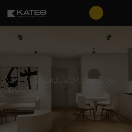
Α2_10_2 Διαμέρισμα 2ου
ορόφου