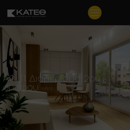
Α2_11 Διαμέρισμα 2ου
ορόφου