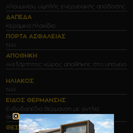
Αλουμινίου, υψηλής ενεργειακής απόδοσης
ΔΆΠΕΔΑ
Κεραμικά πλακίδια
ΠΌΡΤΑ ΑΣΦΑΛΕΊΑΣ
NAI
ΑΠΟΘΉΚΗ
Ανεξάρτητος χώρος αποθήκης στο υπόγειο
ΗΛΙΑΚΌΣ
ΝΑΙ
ΕΊΔΟΣ ΘΈΡΜΑΝΣΗΣ
Ενδοδαπέδια θέρμανση με αντλία
θερμότητας
ΘΈΣΗ ΣΤΆΘΜΕΥΣΗΣ